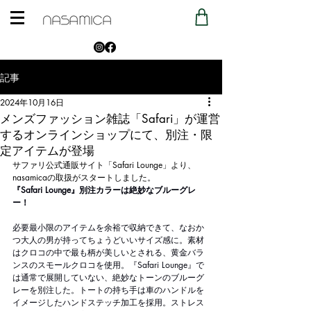
記事
2024年10月16日
メンズファッション雑誌「Safari」が運営
するオンラインショップにて、別注・限
定アイテムが登場
サファリ公式通販サイト「Safari Lounge」より、
nasamicaの取扱がスタートしました。
『Safari Lounge』別注カラーは絶妙なブルーグレ
ー！
必要最小限のアイテムを余裕で収納できて、なおか
つ大人の男が持ってちょうどいいサイズ感に。素材
はクロコの中で最も柄が美しいとされる、黄金バラ
ンスのスモールクロコを使用。『Safari Lounge』で
は通常で展開していない、絶妙なトーンのブルーグ
レーを別注した。トートの持ち手は車のハンドルを
イメージしたハンドステッチ加工を採用。ストレス