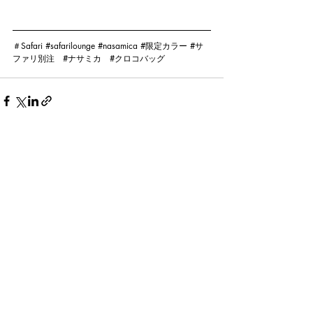
＃Safari 
#safarilounge
#nasamica
#限定カラー
#サ
ファリ別注
#ナサミカ
#クロコバッグ
最新記事
すべて表示