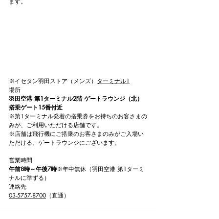
ます。
※イセタン羽田ストア（メンズ）
ターミナル1
場所
羽田空港 第1ターミナル2階 ゲートラウンジ（北）
搭乗ゲート15番付近
※第1ターミナル発着の搭乗券をお持ちのお客さまの
みが、ご利用いただける店舗です。
※店舗は飛行機にご搭乗のお客さまのみがご入場い
ただける、ゲートラウンジにございます。
営業時間
午前8時～午後7時
※年中無休（羽田空港 第1ターミ
ナルに準ずる）
連絡先
03-5757-8700
（直通）