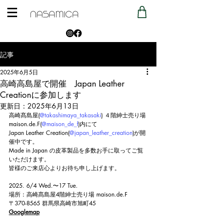
記事
2025年6月5日
高崎高島屋で開催 Japan Leather
Creationに参加します
更新日：
2025年6月13日
高崎髙島屋(
@takashimaya_takasaki
) ４階紳士売り場 
maison.de
.F(
@maison_de_f
)内にて
Japan Leather Creation(
@japan_leather_creation
)が開
催中です。
Made in Japan の皮革製品を多数お手に取ってご覧
いただけます。
皆様のご来店心よりお待ち申し上げます。
2025. 6/4 Wed.〜17 Tue.
場所：高崎髙島屋4階紳士売り場
maison.de
.F
〒370-8565 群馬県高崎市旭町45
Googlemap