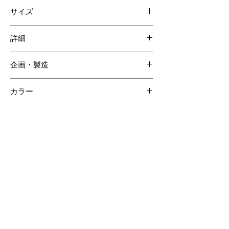
スモールクロコダイル
サイズ
牛革
シープレザー
W180 H90 D40mm
詳細
企画・製造
日本
カラー
ブラック
【ご注意ください】
SOLD OUT商品について受注生産が可能な場合がございます。詳しくはCONTACTページよりお問合せく
ださい。
受注生産の場合、ご購入頂いてからの製作となりますので納品までに約60日間程度必要となります。
クロコダイルの斑は個体差があるため商品の掲載画像とは異なる場合がございます。
クロコダイル素材は時価の為素材仕入れ価格により商品価格が変動いたしますのでご了承ください。
その他のおすすめアイテム