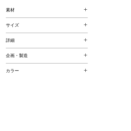
素材
ネオソフトクロコダイル
サイズ
牛革
W110 H85 D20mm
詳細
クレジットカードポケット 4
企画・製造
マチ付きポケット1
外側交通系ICカードポケット 1
日本
カラー
オレンジ
【ご注意ください】
SOLD OUT商品について受注生産が可能な場合がございます。詳しくはCONTACTページよりお問合せく
ださい。
受注生産の場合、ご購入頂いてからの製作となりますので納品までに約60日間程度必要となります。
クロコダイルの斑は個体差があるため商品の掲載画像とは異なる場合がございます。
クロコダイル素材は時価の為素材仕入れ価格により商品価格が変動いたしますのでご了承ください。
その他のおすすめアイテム