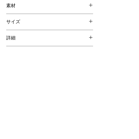
素材
ネオソフトクロコダイル
サイズ
牛革
高さ: 11cm
詳細
幅: 7cm
カードポケット 2
企画・製造
ジッパー付きポケット 1
日本
カラー
キャメル
【ご注意ください】
SOLD OUT商品について受注生産が可能な場合がございます。詳しくはCONTACTページよりお問合せく
ださい。
受注生産の場合、ご購入頂いてからの製作となりますので納品までに約60日間程度必要となります。
クロコダイルの斑は個体差があるため商品の掲載画像とは異なる場合がございます。
クロコダイル素材は時価の為素材仕入れ価格により商品価格が変動いたしますのでご了承ください。
その他のおすすめアイテム