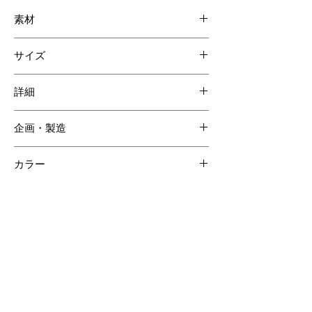
素材
外装：スモールクロコダイル
サイズ
内装：牛革/シルキースエード
W195 H180 D110mm
詳細
内装ポケット 2
企画・製造
パスホルダー
ショルダーベルト
日本
カラー
カーキ
【ご注意ください】
SOLD OUT商品について受注生産が可能な場合がございます。詳しくはCONTACTページよりお問合せく
ださい。
受注生産の場合、ご購入頂いてからの製作となりますので納品までに約60日間程度必要となります。
クロコダイルの斑は個体差があるため商品の掲載画像とは異なる場合がございます。
クロコダイル素材は時価の為素材仕入れ価格により商品価格が変動いたしますのでご了承ください。
その他のおすすめアイテム