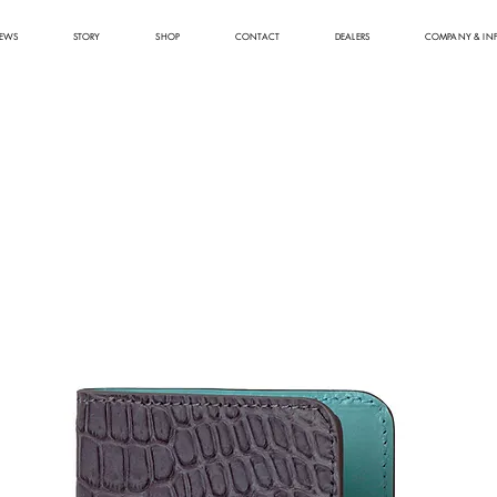
EWS
STORY
SHOP
CONTACT
DEALERS
COMPANY & IN