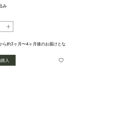
格
込み
から約3ヶ月〜4ヶ月後のお届けとな
。
約購入