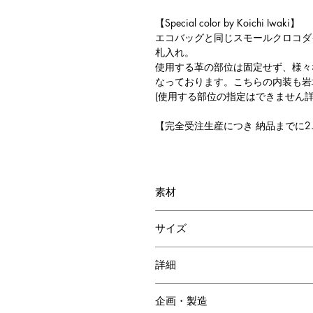
【Special color by Koichi Iwaki】
エコバッグと同じスモールクロコダ
札入れ。
使用する革の部位は固定せず、様々
なっております。こちらの内装も岩
(使用する部位の指定はできません詳
【完全受注生産につき 納品までに2
素材
スモールロコダイル
サイズ
牛革
奥行き: 1cm
詳細
高さ: 9cm
幅: 9cm
札ポケット 2
企画・製造