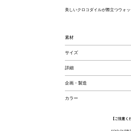
美しいクロコダイルが際立つウォッ
素材
ネオソフトクロコダイル
サイズ
牛革
W80 H100 D75mm
詳細
企画・製造
日本
カラー
ダークブラウン
【ご注意く
SOLD O