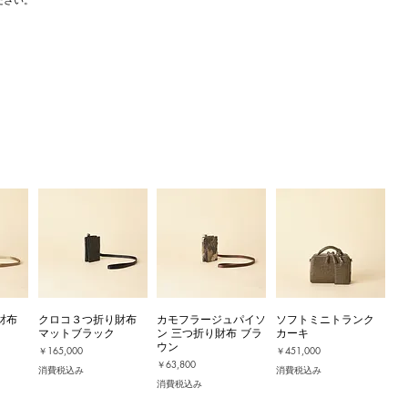
財布
クロコ３つ折り財布
カモフラージュパイソ
ソフトミニトランク
マットブラック
ン 三つ折り財布 ブラ
カーキ
ウン
価格
価格
￥165,000
￥451,000
価格
￥63,800
消費税込み
消費税込み
消費税込み