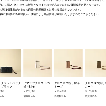
合、ご購入頂いてからの製作となりますので納品までに約60日間程度必要となります。
の斑は個体差があるため商品の掲載画像とは異なる場合がございます。
素材は時価の為素材仕入れ価格により商品価格が変動いたしますのでご了承ください。
トクラッチバッグ
ヒマラヤクロコ ３つ
クロコ３つ折り財布
クロコ３つ折り
トブラック
折り財布
トープ
カーキ
価格
価格
価格
500
￥198,000
￥165,000
￥165,000
込み
消費税込み
消費税込み
消費税込み