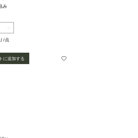
格
込み
り1点
トに追加する
ださい。