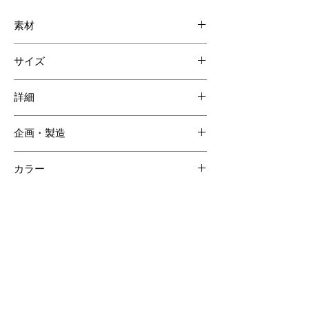
素材
ナイルクロコダイル
サイズ
牛革
奥行き: 2.5cm
詳細
高さ: 10cm
幅: 20cm
マチ付きポケット 3
企画・製造
クレジットカードケース 13
ジッパー付コインポケット 1
日本
カラー
外装：ブラウン
内装：ブラウン×ブラック
【ご注意ください】
SOLD OUT商品について受注生産が可能な場合がございます。詳しくはCONTACTページよりお問合せく
ださい。
受注生産の場合、ご購入頂いてからの製作となりますので納品までに約60日間程度必要となります。
クロコダイルの斑は個体差があるため商品の掲載画像とは異なる場合がございます。
クロコダイル素材は時価の為素材仕入れ価格により商品価格が変動いたしますのでご了承ください。
その他のおすすめアイテム