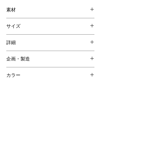
素材
外装：スモールクロコダイル
サイズ
内装：スモールクロコダイル/牛革
W200 H115 D40mm
詳細
マチ付きポケット 3
企画・製造
クレジットカードケース 13
ジッパー付コインポケット 1
日本
カラー
ネイビー
【ご注意ください】
SOLD OUT商品について受注生産が可能な場合がございます。詳しくはCONTACTページよりお問合せく
ださい。
受注生産の場合、ご購入頂いてからの製作となりますので納品までに約60日間程度必要となります。
クロコダイルの斑は個体差があるため商品の掲載画像とは異なる場合がございます。
クロコダイル素材は時価の為素材仕入れ価格により商品価格が変動いたしますのでご了承ください。
その他のおすすめアイテム