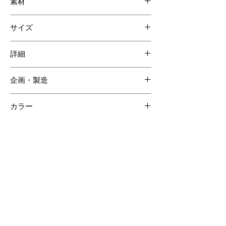
素材
スモールクロコダイル
サイズ
牛革
シルキースエード
奥行き: 18cm
詳細
高さ: 33cm
幅: 35cm
内装ポケット 4
企画・製造
日本
カラー
オリーブ
【ご注意ください】
SOLD OUT商品について受注生産が可能な場合がございます。詳しくはCONTACTページよりお問合せく
ださい。
受注生産の場合、ご購入頂いてからの製作となりますので納品までに約60日間程度必要となります。
クロコダイルの斑は個体差があるため商品の掲載画像とは異なる場合がございます。
クロコダイル素材は時価の為素材仕入れ価格により商品価格が変動いたしますのでご了承ください。
その他のおすすめアイテム