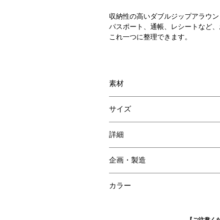
収納性の高いダブルジップアラウン
パスポート、通帳、レシートなど、
これ一つに整理できます。
素材
外装：ナイルクロコダイル
サイズ
内装：ナイルクロコダイル/牛革
W200 H115 D40mm
詳細
マチ付きポケット 3
企画・製造
クレジットカードケース 13
ジッパー付コインポケット 1
日本
カラー
ヒマラヤクロコダイル
【ご注意く