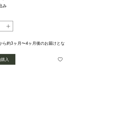
格
込み
から約3ヶ月〜4ヶ月後のお届けとな
。
約購入