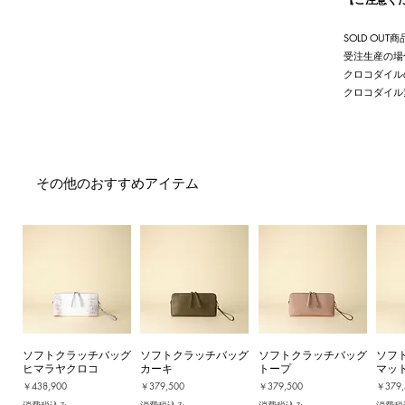
SOLD O
受注生産の場
クロコダイル
クロコダイル
その他のおすすめアイテム
ソフトクラッチバッグ
ソフトクラッチバッグ
ソフトクラッチバッグ
ソフ
ヒマラヤクロコ
カーキ
トープ
マッ
価格
価格
価格
価格
￥438,900
￥379,500
￥379,500
￥379,
消費税込み
消費税込み
消費税込み
消費税