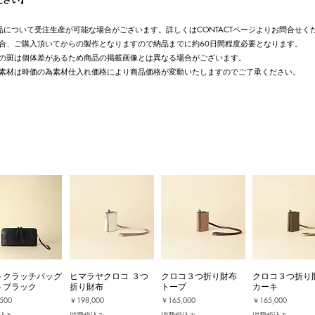
UT商品について受注生産が可能な場合がございます。詳しくはCONTACTページよりお問合せく
合、ご購入頂いてからの製作となりますので納品までに約60日間程度必要となります。
の斑は個体差があるため商品の掲載画像とは異なる場合がございます。
素材は時価の為素材仕入れ価格により商品価格が変動いたしますのでご了承ください。
トクラッチバッグ
ヒマラヤクロコ ３つ
クロコ３つ折り財布
クロコ３つ折り
トブラック
折り財布
トープ
カーキ
価格
価格
価格
500
￥198,000
￥165,000
￥165,000
込み
消費税込み
消費税込み
消費税込み