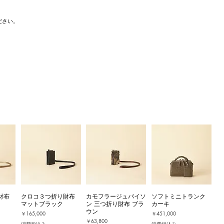
ださい。
財布
クロコ３つ折り財布
カモフラージュパイソ
ソフトミニトランク
マットブラック
ン 三つ折り財布 ブラ
カーキ
ウン
価格
価格
￥165,000
￥451,000
価格
￥63,800
消費税込み
消費税込み