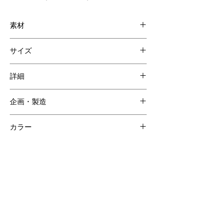
素材
ナイルクロコダイル
サイズ
牛革
W185 H95 D20mm
詳細
カード入れ 14
企画・製造
札ポケット 2
ジッパー付コインポケット 1
日本
カラー
外装：ヒマラヤクロコダイル
内装：ヒマラヤクロコダイル
【ご注意ください】
SOLD OUT商品について受注生産が可能な場合がございます。詳しくはCONTACTページよりお問合せく
ださい。
受注生産の場合、ご購入頂いてからの製作となりますので納品までに約60日間程度必要となります。
クロコダイルの斑は個体差があるため商品の掲載画像とは異なる場合がございます。
クロコダイル素材は時価の為素材仕入れ価格により商品価格が変動いたしますのでご了承ください。