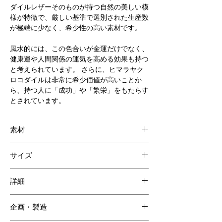
ダイルレザーそのものが持つ自然の美しい模
様が特徴で、厳しい基準で選別された生産数
が極端に少なく、希少性の高い素材です。
風水的には、この色合いが金運だけでなく、
健康運や人間関係の運気を高める効果も持つ
と考えられています。 さらに、ヒマラヤク
ロコダイルは非常に希少価値が高いことか
ら、持つ人に「成功」や「繁栄」をもたらす
とされています。
素材
外装：ヒマラヤクロコダイル
サイズ
内装：牛革/シルキースエード
W195 H180 D110mm
「ヒマラヤクロコとは」
詳細
染色ではなく、クロコダイルレザーその
内装ポケット 2
ものが持つ自然の美しい模様が特徴で、
企画・製造
パスホルダー
厳しい基準で選別された生産数が極端に
ショルダーベルト
少なく、希少性の高い素材です。