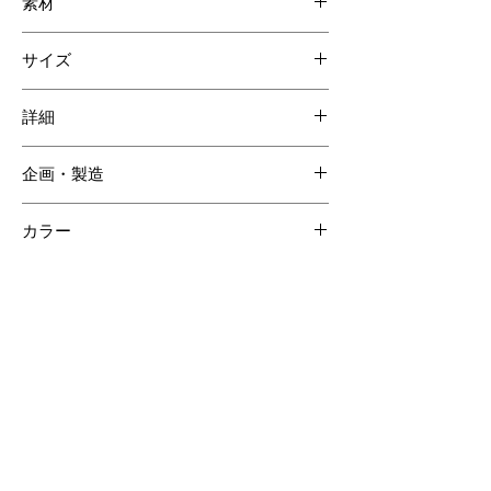
素材
スモールクロコダイル
サイズ
牛革
シルキースエード
W350 H330 D180mm
詳細
内装ポケット 5
企画・製造
専用ポーチ
日本
カラー
ブラック
【ご注意ください】
SOLD OUT商品について受注生産が可能な場合がございます。詳しくはCONTACTページよりお問合せく
ださい。
受注生産の場合、ご購入頂いてからの製作となりますので納品までに約60日間程度必要となります。
クロコダイルの斑は個体差があるため商品の掲載画像とは異なる場合がございます。
クロコダイル素材は時価の為素材仕入れ価格により商品価格が変動いたしますのでご了承ください。
その他のおすすめアイテム