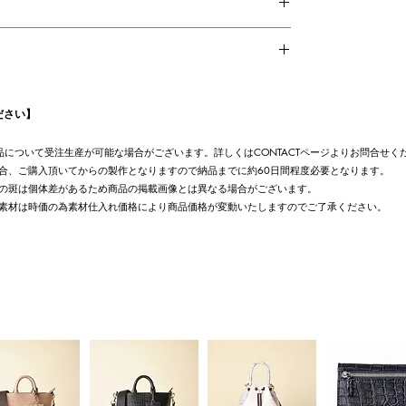
ス用ストラップ、ショルダーベルト
ださい】
UT商品について受注生産が可能な場合がございます。詳しくはCONTACTページよりお問合せく
合、ご購入頂いてからの製作となりますので納品までに約60日間程度必要となります。
の斑は個体差があるため商品の掲載画像とは異なる場合がございます。
素材は時価の為素材仕入れ価格により商品価格が変動いたしますのでご了承ください。