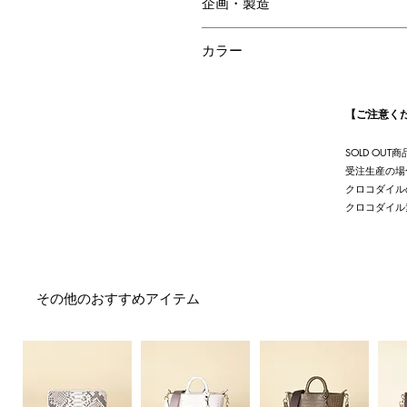
企画・製造
付属品：カードケース、カードケー
日本
カラー
トープ
【ご注意く
SOLD O
受注生産の場
クロコダイル
クロコダイル
その他のおすすめアイテム