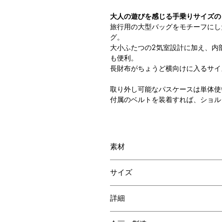
大人の遊びを感じる手乗りサイズの
旅行用の大型バッグをモチーフにし
グ。
大小ふたつの2気室設計に加え、内
も便利。
長財布がちょうど横向けに入るサイ
取り外し可能なパスケースは単体使
付属のベルトを装着すれば、ショル
素材
表 クロコダイル
サイズ
裏地 人口スエード
W200 H140 D90mm
詳細
内装：２層構造 各スペースに仕切