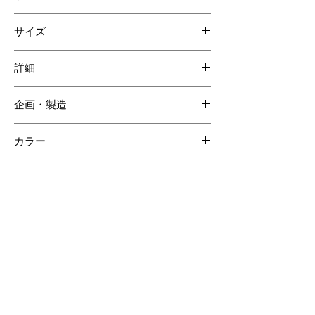
ダイヤモンドパイソン
サイズ
ゴート
綿
W330 H250 D55mm
詳細
内装ポケット 1
企画・製造
内装ジッパーポケット 1
日本
カラー
カーキ
【ご注意ください】
SOLD OUT商品について受注生産が可能な場合がございます。詳しくはCONTACTページよりお問合せく
ださい。
受注生産の場合、ご購入頂いてからの製作となりますので納品までに約60日間程度必要となります。
クロコダイルの斑は個体差があるため商品の掲載画像とは異なる場合がございます。
クロコダイル素材は時価の為素材仕入れ価格により商品価格が変動いたしますのでご了承ください。
その他のおすすめアイテム