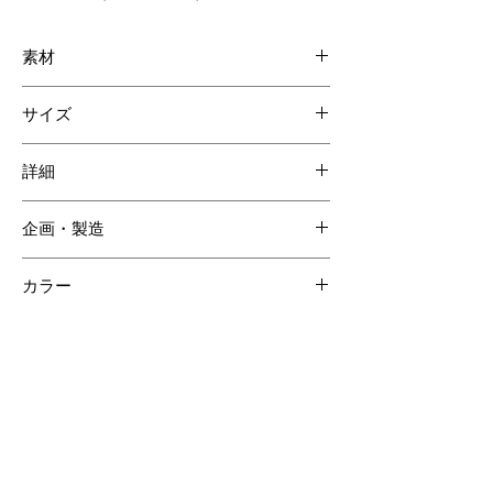
素材
表 スモールクロコダイル
サイズ
裏 スモールクロコダイル×牛革
W185 H95 D20mm
詳細
カード入れ 14
企画・製造
札ポケット 2
ジッパー付コインポケット 1
日本
カラー
外装：スモールクロコダイル カーキ
内装：スモールクロコダイル×牛革 カーキ
【ご注意ください】
SOLD OUT商品について受注生産が可能な場合がございます。詳しくはCONTACTページよりお問合せく
ださい。
受注生産の場合、ご購入頂いてからの製作となりますので納品までに約60日間程度必要となります。
クロコダイルの斑は個体差があるため商品の掲載画像とは異なる場合がございます。
クロコダイル素材は時価の為素材仕入れ価格により商品価格が変動いたしますのでご了承ください。