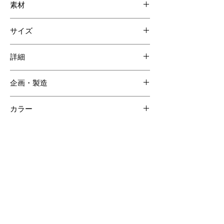
素材
スモールクロコダイル
サイズ
牛革
シープレザー
W180 H90 D40mm
詳細
企画・製造
日本
カラー
ペールトープ
【ご注意ください】
SOLD OUT商品について受注生産が可能な場合がございます。詳しくはCONTACTページよりお問合せく
ださい。
受注生産の場合、ご購入頂いてからの製作となりますので納品までに約60日間程度必要となります。
クロコダイルの斑は個体差があるため商品の掲載画像とは異なる場合がございます。
クロコダイル素材は時価の為素材仕入れ価格により商品価格が変動いたしますのでご了承ください。
その他のおすすめアイテム