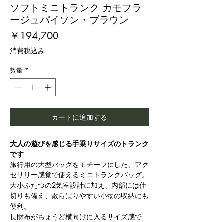
ソフトミニトランク カモフラ
ージュパイソン・ブラウン
価
￥194,700
格
消費税込み
数量
*
カートに追加する
大人の遊びを感じる手乗りサイズの
トランク
です
旅行用の大型バッグをモチーフにした、アク
セサリー感覚で使えるミニトランクバッグ。
大小ふたつの2気室設計に加え、内部には仕
切りも備え、散らばりやすい小物の収納にも
便利。
長財布がちょうど横向けに入るサイズ感で