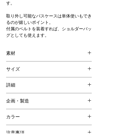
す。
取り外し可能なパスケースは単体使いもでき
るのが嬉しいポイント。
付属のベルトを装着すれば、ショルダーバッ
グとしても使えます。
素材
表 ダイヤモンドパイソン
サイズ
裏地 リネン
W200 H140 D90mm
詳細
内装：２層構造 各スペースに仕切りが一つ
企画・製造
ずつ
付属品：カードケース、カードケース用スト
日本
ラップ、ショルダーベルト
カラー
迷彩ブラウン
注意事項