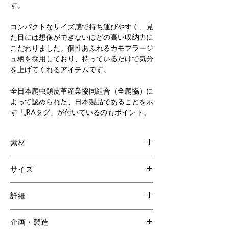
す。
コンパクトなサイズ感で持ち運びやすく、見
た目には想像ができないほどの高い収納力に
こだわりました。個性あふれるカモフラージ
ュ柄を採用しており、持っているだけで気分
を上げてくれるアイテムです。
全日本爬虫類皮革産業協同組合（全爬協）に
よって認められた、日本製品であることを示
す「JRAタグ」が付いているのもポイント。
素材
ダイヤモンドパイソン
サイズ
牛革
W100 H70 D30mm
詳細
・カードポケット 7枚分
企画・製造
・マチ付き小銭いれ