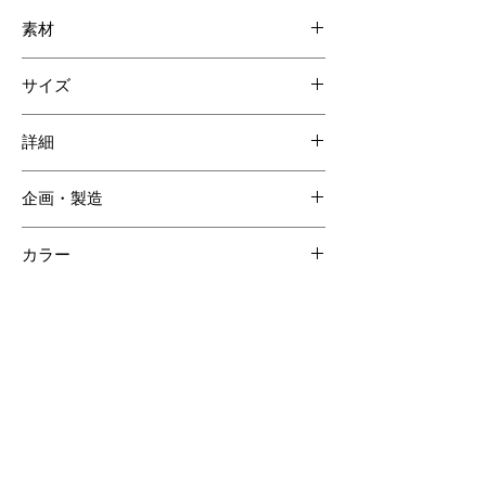
素材
ダイヤモンドパイソン
サイズ
ゴート
綿
W300 H160 D30mm
詳細
カードポケット 6枚分
企画・製造
日本
カラー
迷彩カーキ
【ご注意ください】
SOLD OUT商品について受注生産が可能な場合がございます。詳しくはCONTACTページよりお問合せく
ださい。
受注生産の場合、ご購入頂いてからの製作となりますので納品までに約60日間程度必要となります。
クロコダイルの斑は個体差があるため商品の掲載画像とは異なる場合がございます。
クロコダイル素材は時価の為素材仕入れ価格により商品価格が変動いたしますのでご了承ください。
その他のおすすめアイテム