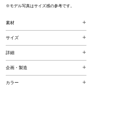
※モデル写真はサイズ感の参考です。
素材
ネオソフトクロコダイル
サイズ
ファインスエード
W110 H85 D15mm
詳細
お札入れ1
企画・製造
内装カードポケット小 6 外側カードポケ
ット1
日本
外側ファスナーポケット 1
カラー
外装：キャメル (内装：ネイビー)
【ご注意ください】
SOLD OUT商品について受注生産が可能な場合がございます。詳しくはCONTACTページよりお問合せく
ださい。
受注生産の場合、ご購入頂いてからの製作となりますので納品までに約60日間程度必要となります。
クロコダイルの斑は個体差があるため商品の掲載画像とは異なる場合がございます。
クロコダイル素材は時価の為素材仕入れ価格により商品価格が変動いたしますのでご了承ください。