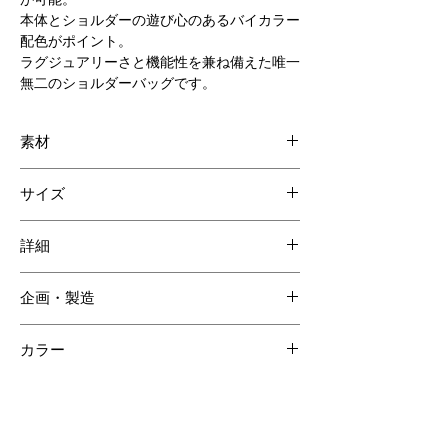
本体とショルダーの遊び心のあるバイカラー
配色がポイント。
ラグジュアリーさと機能性を兼ね備えた唯一
無二のショルダーバッグです。
素材
ネオソフトクロコダイル
サイズ
ファインスエード
奥行き: 14cm
詳細
高さ: 17.5cm
幅: 35cm
内装ポケット 2
企画・製造
日本
カラー
キャメル
【ご注意ください】