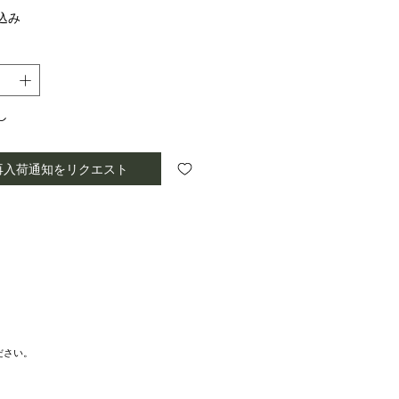
格
込み
し
再入荷通知をリクエスト
ださい。