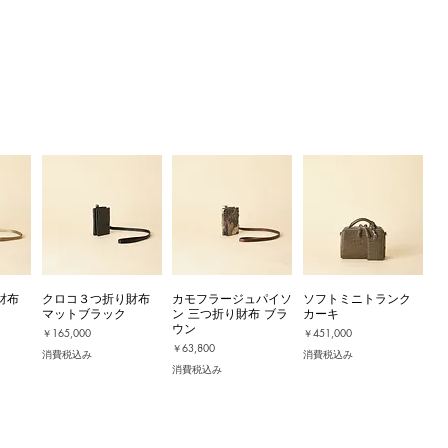
財布
クロコ３つ折り財布
カモフラージュパイソ
ソフトミニトランク
マットブラック
ン 三つ折り財布 ブラ
カーキ
ウン
価格
価格
￥165,000
￥451,000
価格
￥63,800
消費税込み
消費税込み
消費税込み