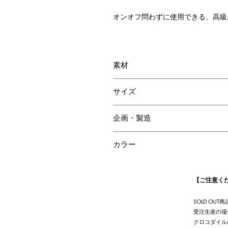
オンオフ問わずに使用できる、高級
素材
ネオソフトクロコダイル
サイズ
牛革
Mサイズ：115㎝
企画・製造
幅30mm
日本
カラー
ホワイト
【ご注意く
SOLD O
受注生産の場
クロコダイル