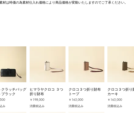
素材は時価の為素材仕入れ価格により商品価格が変動いたしますのでご了承ください。
トクラッチバッグ
ヒマラヤクロコ ３つ
クロコ３つ折り財布
クロコ３つ折り
トブラック
折り財布
トープ
カーキ
価格
価格
価格
500
￥198,000
￥165,000
￥165,000
込み
消費税込み
消費税込み
消費税込み