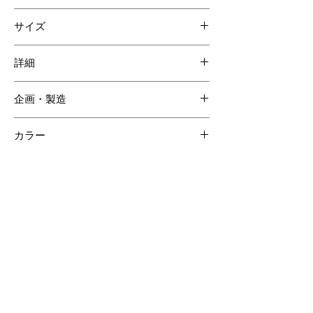
ナイルクロコダイル
サイズ
牛革
シープレザー
W180 H90 D40mm
詳細
企画・製造
日本
カラー
ネイビー2
【ご注意ください】
SOLD OUT商品について受注生産が可能な場合がございます。詳しくはCONTACTページよりお問合せく
ださい。
受注生産の場合、ご購入頂いてからの製作となりますので納品までに約60日間程度必要となります。
クロコダイルの斑は個体差があるため商品の掲載画像とは異なる場合がございます。
クロコダイル素材は時価の為素材仕入れ価格により商品価格が変動いたしますのでご了承ください。
その他のおすすめアイテム