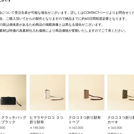
UT商品について受注生産が可能な場合がございます。詳しくはCONTACTページよりお問合せく
合、ご購入頂いてからの製作となりますので納品までに約60日間程度必要となります。
の斑は個体差があるため商品の掲載画像とは異なる場合がございます。
素材は時価の為素材仕入れ価格により商品価格が変動いたしますのでご了承ください。
トクラッチバッグ
ヒマラヤクロコ ３つ
クロコ３つ折り財布
クロコ３つ折り
トブラック
折り財布
トープ
カーキ
価格
価格
価格
500
￥198,000
￥165,000
￥165,000
込み
消費税込み
消費税込み
消費税込み