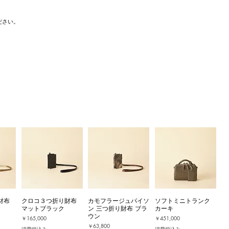
ださい。
財布
クロコ３つ折り財布
カモフラージュパイソ
ソフトミニトランク
マットブラック
ン 三つ折り財布 ブラ
カーキ
ウン
価格
価格
￥165,000
￥451,000
価格
￥63,800
消費税込み
消費税込み