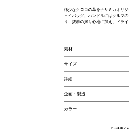
稀少なクロコの革をナサミカオリジ
ェイバッグ。ハンドルにはクルマの
り、抜群の握り心地に加え、ドライ
素材
スモールクロコダイル
サイズ
牛革
高さ: 25 cm
詳細
幅: 20cm
奥行き: 10cm
内装ポケット 1
ハンドルの立ち上がり: 11cm
企画・製造
日本
カラー
ペールトープ
【ご注意く