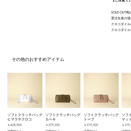
SOLD O
受注生産の場
クロコダイル
クロコダイル
その他のおすすめアイテム
ソフトクラッチバッグ
ソフトクラッチバッグ
ソフトクラッチバッグ
ソフ
ヒマラヤクロコ
カーキ
トープ
マッ
価格
価格
価格
価格
￥438,900
￥379,500
￥379,500
￥379,
消費税込み
消費税込み
消費税込み
消費税