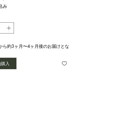
格
込み
から約3ヶ月〜4ヶ月後のお届けとな
。
約購入