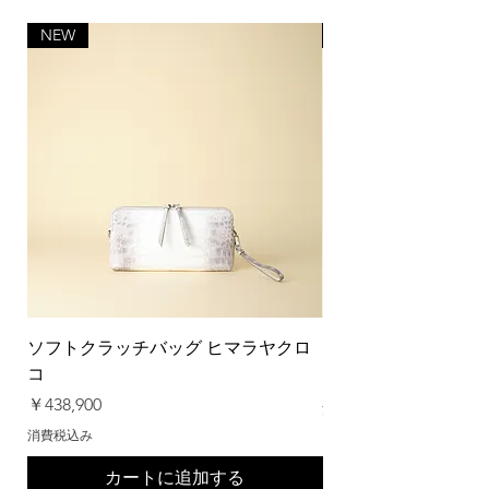
NEW
Safari掲載商品
ソフトクラッチバッグ ヒマラヤクロ
ヒマラヤクロコ ３つ
コ
価格
￥198,000
価格
￥438,900
消費税込み
消費税込み
カートに追加する