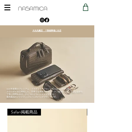
大丸札幌店 ７階催事場に出店
1916年創業のプレミアム・ファクトリーブランドnasamica（ナサミカ）。
クロコダイルに特化した、日本でも有数のクラフトマン達がレザーを対話しながら
丁寧に時間をかけ、ひとつひとつハンドメイドする
最高級品のメイドインジャパンのバッグブランドです。
Safari掲載商品
Safari掲載商品