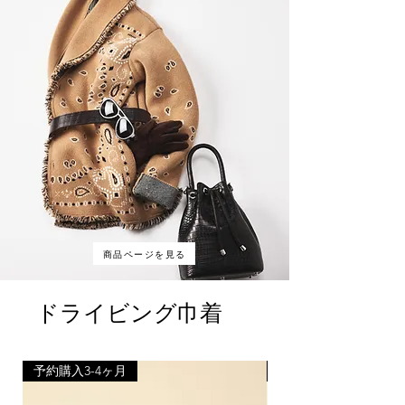
商品ページを見る
ドライビング巾着
予約購入3-4ヶ月
予約購入3-4ヶ月