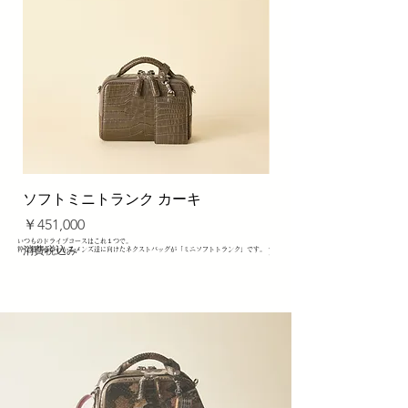
ソフトミニトランク カーキ
ソフトミニトランク 
価格
価格
￥451,000
￥451,000
いつものドライブコースはこれ１つで。
消費税込み
消費税込み
粋な遊び心がわかるメンズ達に向けたネクストバッグが「ミニソフトトランク」です。