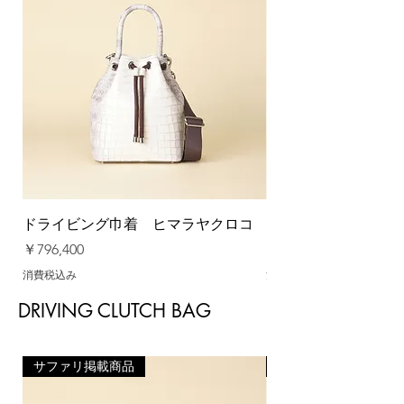
ドライビング巾着 ヒマラヤクロコ
ドライビング巾着 
価格
価格
￥796,400
￥693,000
消費税込み
消費税込み
DRIVING CLUTCH BAG
サファリ掲載商品
予約購入3-4ヶ月